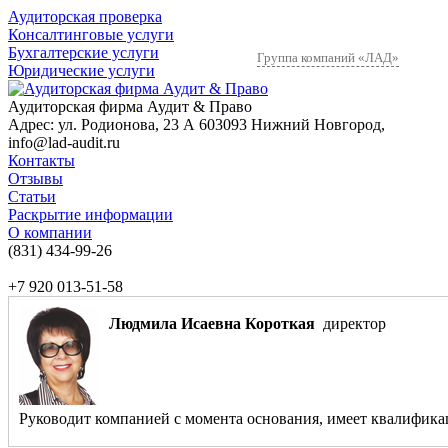
Аудиторская проверка
Консалтинговые услуги
Бухгалтерские услуги
Группа компаний «ЛАД»
Юридические услуги
Аудиторская фирма Аудит & Право
Адрес:
ул. Родионова, 23 А
603093
Нижний Новгород
,
info@lad-audit.ru
Контакты
Отзывы
Статьи
Раскрытие информации
О компании
(831)
434-99-26
+7 920 013-51-58
Людмила Исаевна Короткая
директор
Руководит компанией с момента основания, имеет квалификаци