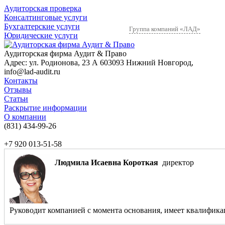
Аудиторская проверка
Консалтинговые услуги
Бухгалтерские услуги
Группа компаний «ЛАД»
Юридические услуги
Аудиторская фирма Аудит & Право
Адрес:
ул. Родионова, 23 А
603093
Нижний Новгород
,
info@lad-audit.ru
Контакты
Отзывы
Статьи
Раскрытие информации
О компании
(831)
434-99-26
+7 920 013-51-58
Людмила Исаевна Короткая
директор
Руководит компанией с момента основания, имеет квалификаци