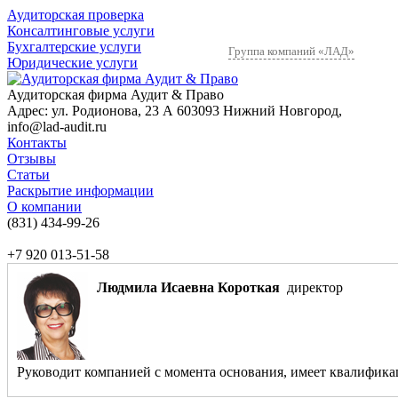
Аудиторская проверка
Консалтинговые услуги
Бухгалтерские услуги
Группа компаний «ЛАД»
Юридические услуги
Аудиторская фирма Аудит & Право
Адрес:
ул. Родионова, 23 А
603093
Нижний Новгород
,
info@lad-audit.ru
Контакты
Отзывы
Статьи
Раскрытие информации
О компании
(831)
434-99-26
+7 920 013-51-58
Людмила Исаевна Короткая
директор
Руководит компанией с момента основания, имеет квалификаци