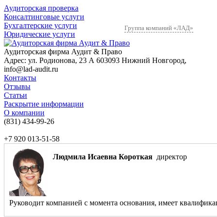
Аудиторская проверка
Консалтинговые услуги
Бухгалтерские услуги
Группа компаний «ЛАД»
Юридические услуги
Аудиторская фирма Аудит & Право
Адрес:
ул. Родионова, 23 А
603093
Нижний Новгород
,
info@lad-audit.ru
Контакты
Отзывы
Статьи
Раскрытие информации
О компании
(831)
434-99-26
+7 920 013-51-58
Людмила Исаевна Короткая
директор
Руководит компанией с момента основания, имеет квалификаци