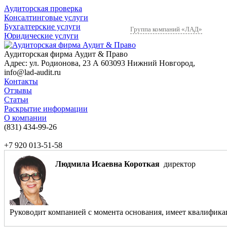
Аудиторская проверка
Консалтинговые услуги
Бухгалтерские услуги
Группа компаний «ЛАД»
Юридические услуги
Аудиторская фирма Аудит & Право
Адрес:
ул. Родионова, 23 А
603093
Нижний Новгород
,
info@lad-audit.ru
Контакты
Отзывы
Статьи
Раскрытие информации
О компании
(831)
434-99-26
+7 920 013-51-58
Людмила Исаевна Короткая
директор
Руководит компанией с момента основания, имеет квалификаци