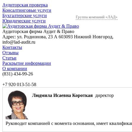
Аудиторская проверка
Консалтинговые услуги
Бухгалтерские услуги
Группа компаний «ЛАД»
Юридические услуги
Аудиторская фирма Аудит & Право
Адрес:
ул. Родионова, 23 А
603093
Нижний Новгород
,
info@lad-audit.ru
Контакты
Отзывы
Статьи
Раскрытие информации
О компании
(831)
434-99-26
+7 920 013-51-58
Людмила Исаевна Короткая
директор
Руководит компанией с момента основания, имеет квалификаци