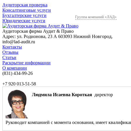
Аудиторская проверка
Консалтинговые услуги
Бухгалтерские услуги
Группа компаний «ЛАД»
Юридические услуги
Аудиторская фирма Аудит & Право
Адрес:
ул. Родионова, 23 А
603093
Нижний Новгород
,
info@lad-audit.ru
Контакты
Отзывы
Статьи
Раскрытие информации
О компании
(831)
434-99-26
+7 920 013-51-58
Людмила Исаевна Короткая
директор
Руководит компанией с момента основания, имеет квалификаци