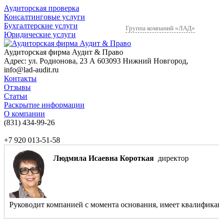
Аудиторская проверка
Консалтинговые услуги
Бухгалтерские услуги
Группа компаний «ЛАД»
Юридические услуги
Аудиторская фирма Аудит & Право
Адрес:
ул. Родионова, 23 А
603093
Нижний Новгород
,
info@lad-audit.ru
Контакты
Отзывы
Статьи
Раскрытие информации
О компании
(831)
434-99-26
+7 920 013-51-58
Людмила Исаевна Короткая
директор
Руководит компанией с момента основания, имеет квалификаци