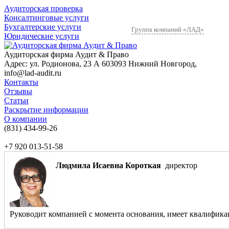
Аудиторская проверка
Консалтинговые услуги
Бухгалтерские услуги
Группа компаний «ЛАД»
Юридические услуги
Аудиторская фирма Аудит & Право
Адрес:
ул. Родионова, 23 А
603093
Нижний Новгород
,
info@lad-audit.ru
Контакты
Отзывы
Статьи
Раскрытие информации
О компании
(831)
434-99-26
+7 920 013-51-58
Людмила Исаевна Короткая
директор
Руководит компанией с момента основания, имеет квалификаци