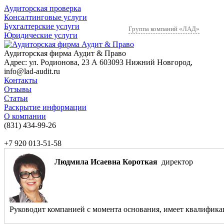
Аудиторская проверка
Консалтинговые услуги
Бухгалтерские услуги
Группа компаний «ЛАД»
Юридические услуги
Аудиторская фирма Аудит & Право
Адрес:
ул. Родионова, 23 А
603093
Нижний Новгород
,
info@lad-audit.ru
Контакты
Отзывы
Статьи
Раскрытие информации
О компании
(831)
434-99-26
+7 920 013-51-58
Людмила Исаевна Короткая
директор
Руководит компанией с момента основания, имеет квалификаци